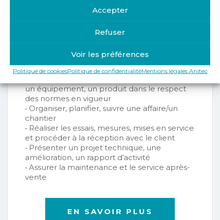
Accepter
• Analyser un cahier des charges et proposer
une solution technique dans le domaine
électrique
Refuser
• Concevoir et définir une modification
d’équipement ou de système industriel
Voir les préférences
• Gérer un projet technique à caractère
industriel : concevoir, réaliser, maintenir un
Politique de cookies
Politique de confidentialité
Mentions légales Anitec
ouvrage,
un équipement, un produit dans le respect
des normes en vigueur
• Organiser, planifier, suivre une affaire/un
chantier
• Réaliser les essais, mesures, mises en service
et procéder à la réception avec le client
• Présenter un projet technique, une
amélioration, un rapport d’activité
• Assurer la maintenance et le service après-
vente
EN SAVOIR PLUS