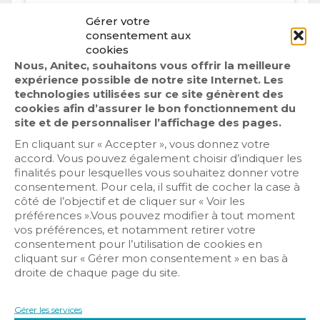
Gérer votre
consentement aux
cookies
Nous, Anitec, souhaitons vous offrir la meilleure
expérience possible de notre site Internet. Les
ELECTROTECHNIQUE
technologies utilisées sur ce site génèrent des
cookies afin d’assurer le bon fonctionnement du
site et de personnaliser l’affichage des pages.
Résumé de la formation
En cliquant sur « Accepter », vous donnez votre
L’électrotechnicien exerce des activités de
accord. Vous pouvez également choisir d’indiquer les
conception, d’analyse et de diagnostic,
finalités pour lesquelles vous souhaitez donner votre
de conduite de projet/chantier, de réalisation,
consentement. Pour cela, il suffit de cocher la case à
de mise en service et de
côté de l’objectif et de cliquer sur « Voir les
maintenance. Dans le cadre de ses activités, il
préférences ».Vous pouvez modifier à tout moment
maîtrise les aspects normatifs,
vos préférences, et notamment retirer votre
réglementaires, de sécurité des personnes et
consentement pour l’utilisation de cookies en
des biens, de performance énergétique,
cliquant sur « Gérer mon consentement » en bas à
de protection de l’environnement et du
droite de chaque page du site.
développement durable.
Gérer les services
Objectifs de la formation