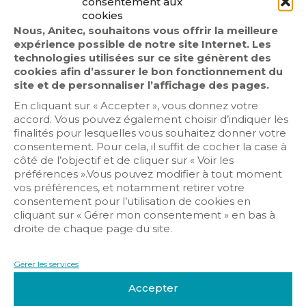
consentement aux
cookies
Nous, Anitec, souhaitons vous offrir la meilleure
expérience possible de notre site Internet. Les
technologies utilisées sur ce site génèrent des
cookies afin d’assurer le bon fonctionnement du
Résumé de la formation
site et de personnaliser l’affichage des pages.
En cliquant sur « Accepter », vous donnez votre
L’électricien installe, met en service,
accord. Vous pouvez également choisir d’indiquer les
entretient et répare des ouvrages électriques
finalités pour lesquelles vous souhaitez donner votre
et des réseaux de communication. Il peut
consentement. Pour cela, il suffit de cocher la case à
intervenir sur des installations individuelles,
côté de l’objectif et de cliquer sur « Voir les
des bâtiments industriels, des immeubles,
préférences ».Vous pouvez modifier à tout moment
des réseaux de distributions d’énergie, etc.
vos préférences, et notamment retirer votre
consentement pour l’utilisation de cookies en
Objectifs de la formation
cliquant sur « Gérer mon consentement » en bas à
droite de chaque page du site.
• Réaliser des installations électriques dans le
respect des règles de l’art
• Contribuer à la performance énergétique
Gérer les services
des bâtiments et des installations
• S’adapter à l’évolution des techniques, des
Accepter
méthodes et des matériels