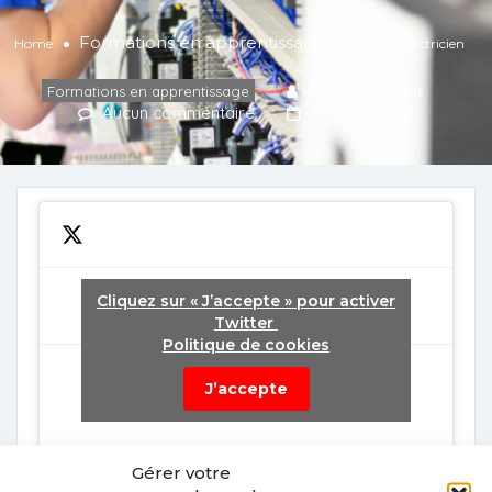
Formations en apprentissage
Home
CAP – Electricien
Karine Clement
Formations en apprentissage
Aucun commentaire
3 février 2022
Cliquez sur « J’accepte » pour activer
Twitter
Politique de cookies
Tweets by fr_anitec
J’accepte
Gérer votre