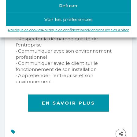
• Participer à l’analyse des risques
Refuser
professionnels, de mettre en œuvre,
de respecter des exigences de santé et de
Voir les préférences
sécurité au travail
• Respecter les réglementations
Politique de cookies
Politique de confidentialité
Mentions légales Anitec
environnementales
• Respecter la démarche qualité de
l’entreprise
• Communiquer avec son environnement
professionnel
• Communiquer avec le client sur le
fonctionnement de son installation
• Appréhender l’entreprise et son
environnement
EN SAVOIR PLUS