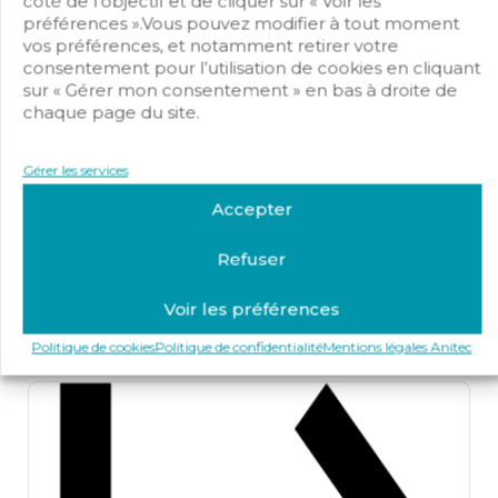
côté de l’objectif et de cliquer sur « Voir les
préférences ».Vous pouvez modifier à tout moment
vos préférences, et notamment retirer votre
consentement pour l’utilisation de cookies en cliquant
sur « Gérer mon consentement » en bas à droite de
chaque page du site.
Gérer les services
AFLUDIA
Accepter
Partenaires
Refuser
5 Rue Paul Langevin, 54320 Maxéville, France
Voir les préférences
Open Now
Politique de cookies
Politique de confidentialité
Mentions légales Anitec