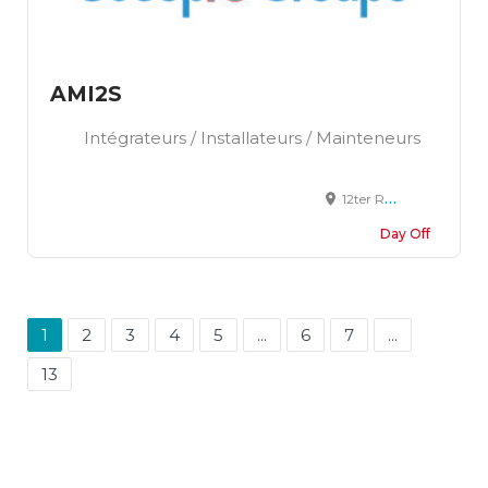
AMI2S
Intégrateurs / Installateurs / Mainteneurs
12ter Rue de Chambourcy, 78300 Poissy
Day Off
1
2
3
4
5
...
6
7
...
13