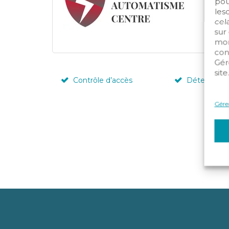
pou
les
cela
sur
mom
con
Gér
site
Contrôle d’accès
Détection i
Gérer