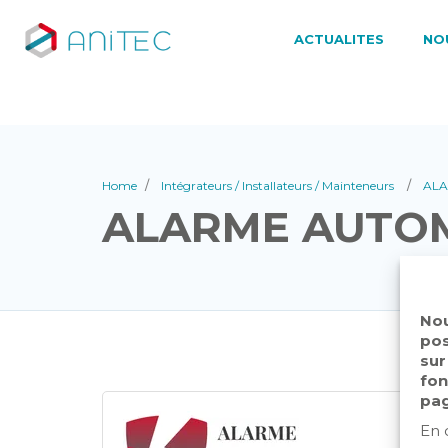
ACTUALITES
NO
Home
Intégrateurs / Installateurs / Mainteneurs
ALA
ALARME AUTO
Nou
pos
sur
fon
pag
En 