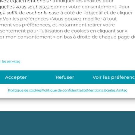
vez également choisir d’indiquer les finalités pour
quelles vous souhaitez donner votre consentement. Pour
, il suffit de cocher la case à côté de l’objectif et de cliquer
 « Voir les préférences ».Vous pouvez modifier à tout
ent vos préférences, et notamment retirer votre
sentement pour l’utilisation de cookies en cliquant sur «
er mon consentement » en bas à droite de chaque page d
.
ntrusion
Sécurité incendie
Vidéosurveil
 les services
Accepter
Refuser
Voir les préféren
Politique de cookies
Politique de confidentialité
Mentions légales Anitec