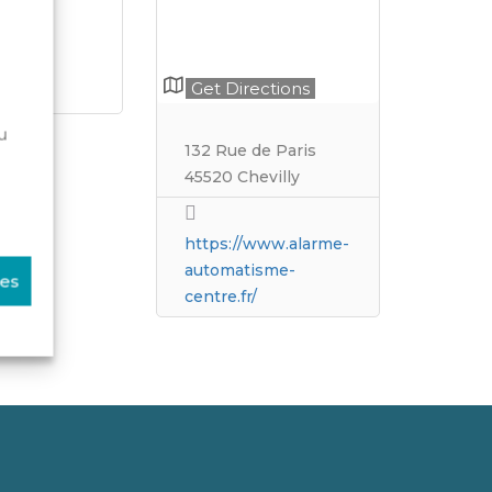
Get Directions
u
132 Rue de Paris
lance
45520 Chevilly
https://www.alarme-
automatisme-
ces
centre.fr/