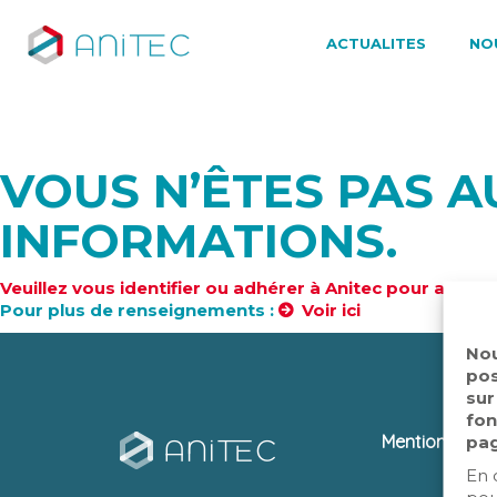
ACTUALITES
NO
VOUS N’ÊTES PAS A
INFORMATIONS.
Veuillez vous identifier ou adhérer à Anitec pour accéd
Pour plus de renseignements :
Voir ici
Nou
pos
sur
fon
Mentions léga
pag
En 