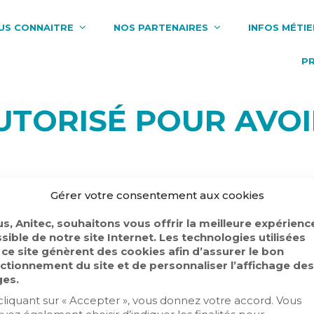
US CONNAITRE
NOS PARTENAIRES
INFOS MÉTIE
P
UTORISÉ POUR AVOI
er à ce contenu.
Gérer votre consentement aux cookies
s, Anitec, souhaitons vous offrir la meilleure expérienc
sible de notre site Internet. Les technologies utilisées
 ce site génèrent des cookies afin d’assurer le bon
ctionnement du site et de personnaliser l’affichage des
les Anitec
Politique de confidentialité
es.
cliquant sur « Accepter », vous donnez votre accord. Vous