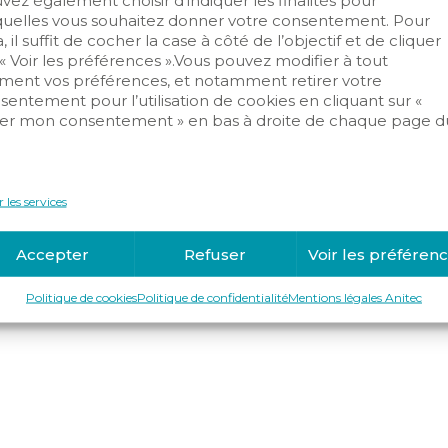
vez également choisir d’indiquer les finalités pour
quelles vous souhaitez donner votre consentement. Pour
Copyright © 2019-2025 Anitec
, il suffit de cocher la case à côté de l’objectif et de cliquer
 « Voir les préférences ».Vous pouvez modifier à tout
ent vos préférences, et notamment retirer votre
sentement pour l’utilisation de cookies en cliquant sur «
er mon consentement » en bas à droite de chaque page d
.
 les services
Accepter
Refuser
Voir les préféren
Politique de cookies
Politique de confidentialité
Mentions légales Anitec