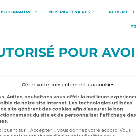
US CONNAITRE
NOS PARTENAIRES
INFOS MÉTIE
P
UTORISÉ POUR AVOI
er à ce contenu.
Gérer votre consentement aux cookies
s, Anitec, souhaitons vous offrir la meilleure expérienc
sible de notre site Internet. Les technologies utilisées
 ce site génèrent des cookies afin d’assurer le bon
ctionnement du site et de personnaliser l’affichage des
les Anitec
Politique de confidentialité
es.
cliquant sur « Accepter », vous donnez votre accord. Vous