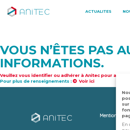
ACTUALITES
NO
VOUS N’ÊTES PAS A
INFORMATIONS.
Veuillez vous identifier ou adhérer à Anitec pour accéd
Pour plus de renseignements :
Voir ici
Nou
pos
sur
fon
Mentions léga
pag
En 