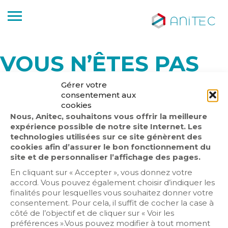
VOUS N’ÊTES PAS
AUTORISÉ POUR
Gérer votre
consentement aux
AVOIR ACCÈS À CES
cookies
Nous, Anitec, souhaitons vous offrir la meilleure
INFORMATIONS.
expérience possible de notre site Internet. Les
technologies utilisées sur ce site génèrent des
cookies afin d’assurer le bon fonctionnement du
Veuillez vous identifier ou adhérer à Anitec pour
site et de personnaliser l’affichage des pages.
accéder à ce contenu.
En cliquant sur « Accepter », vous donnez votre
Pour plus de renseignements :
Voir ici
accord. Vous pouvez également choisir d’indiquer les
finalités pour lesquelles vous souhaitez donner votre
consentement. Pour cela, il suffit de cocher la case à
côté de l’objectif et de cliquer sur « Voir les
préférences ».Vous pouvez modifier à tout moment