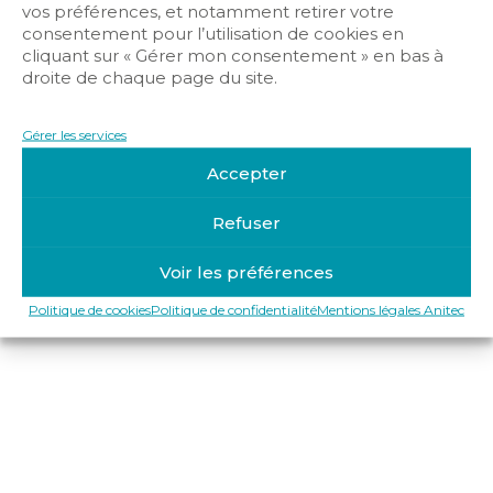
vos préférences, et notamment retirer votre
consentement pour l’utilisation de cookies en
cliquant sur « Gérer mon consentement » en bas à
droite de chaque page du site.
Gérer les services
Mentions légales Anitec
Politique de confidentialité
Accepter
Politique de cookies
Refuser
Copyright © 2019-2025 Anitec
Voir les préférences
Politique de cookies
Politique de confidentialité
Mentions légales Anitec