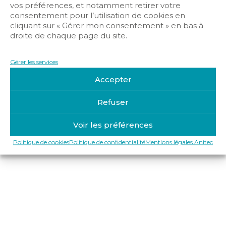
vos préférences, et notamment retirer votre
consentement pour l’utilisation de cookies en
cliquant sur « Gérer mon consentement » en bas à
droite de chaque page du site.
Gérer les services
Mentions légales Anitec
Politique de confidentialité
Accepter
Politique de cookies
Refuser
Copyright © 2019-2025 Anitec
Voir les préférences
Politique de cookies
Politique de confidentialité
Mentions légales Anitec