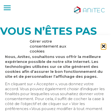
VOUS N’ÊTES PAS
AUTORISÉ POUR
Gérer votre
consentement aux
AVOIR ACCÈS À CES
cookies
Nous, Anitec, souhaitons vous offrir la meilleure
INFORMATIONS.
expérience possible de notre site Internet. Les
technologies utilisées sur ce site génèrent des
cookies afin d’assurer le bon fonctionnement du
Veuillez vous identifier ou adhérer à Anitec pour
site et de personnaliser l’affichage des pages.
accéder à ce contenu.
En cliquant sur « Accepter », vous donnez votre
Pour plus de renseignements :
Voir ici
accord. Vous pouvez également choisir d’indiquer les
finalités pour lesquelles vous souhaitez donner votre
consentement. Pour cela, il suffit de cocher la case à
côté de l’objectif et de cliquer sur « Voir les
préférences ».Vous pouvez modifier à tout moment