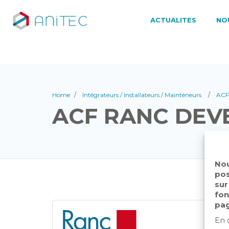
ACTUALITES
NO
Home
Intégrateurs / Installateurs / Mainteneurs
ACF
ACF RANC DE
Nou
pos
sur
fon
pag
En 