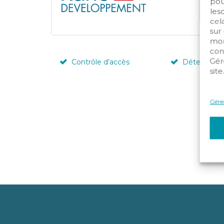
pou
les
cela
sur
mom
con
Gér
Contrôle d’accès
Détection i
site
Gérer