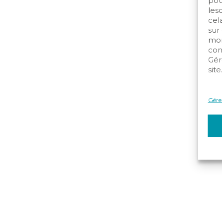
pou
les
cela
sur
mom
con
Gér
site
Gérer