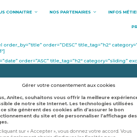
US CONNAITRE
NOS PARTENAIRES
INFOS MÉTIE
P
l order_by=”title” order=”DESC” title_tag=”h2″ category=”
″]
”date” order=”ASC” title_tag=”h2″ category=”sliding” ex
Gérer votre consentement aux cookies
les Anitec
Politique de confidentialité
s, Anitec, souhaitons vous offrir la meilleure expérienc
sible de notre site Internet. Les technologies utilisées
 ce site génèrent des cookies afin d’assurer le bon
ctionnement du site et de personnaliser l’affichage des
Copyright © 2019-2025 Anitec
es.
cliquant sur « Accepter », vous donnez votre accord. Vous