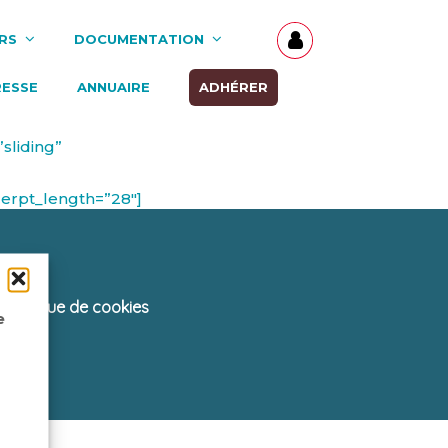
RS
DOCUMENTATION
RESSE
ANNUAIRE
ADHÉRER
sliding”
cerpt_length=”28″]
Politique de cookies
e