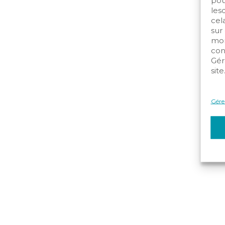
pou
les
cela
sur
mom
con
Gér
site
Gérer