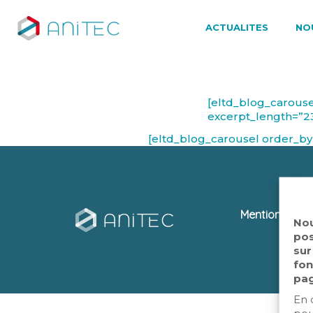
ACTUALITES
NO
[eltd_blog_carouse
excerpt_length=”23
[eltd_blog_carousel order_by=
Mentions léga
Nou
pos
sur
fon
pag
En 