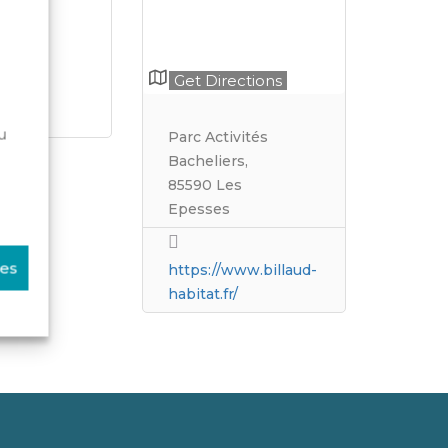
Get Directions
u
Parc Activités
Bacheliers,
85590 Les
Epesses
ces
https://www.billaud-
habitat.fr/