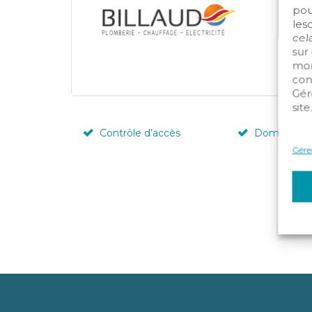
pou
les
cela
sur
mom
con
Gér
site
Contrôle d’accès
Domotique
Gérer