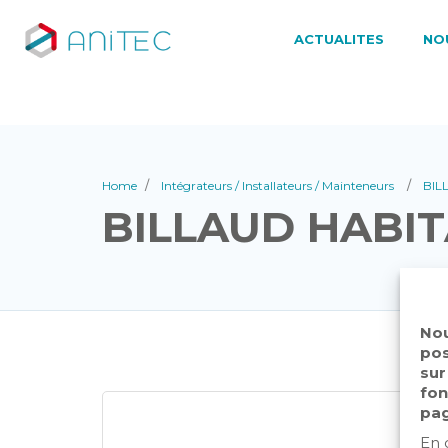
ACTUALITES
NO
Home
Intégrateurs / Installateurs / Mainteneurs
BIL
BILLAUD HABI
Nou
pos
sur
fon
pag
En 