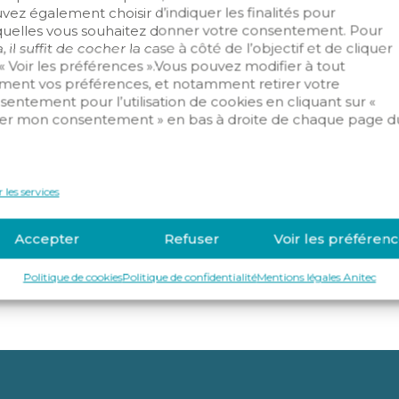
vez également choisir d’indiquer les finalités pour
quelles vous souhaitez donner votre consentement. Pour
, il suffit de cocher la case à côté de l’objectif et de cliquer
 « Voir les préférences ».Vous pouvez modifier à tout
ent vos préférences, et notamment retirer votre
sentement pour l’utilisation de cookies en cliquant sur «
er mon consentement » en bas à droite de chaque page d
.
/IOT
Sécurité incendie
 les services
Accepter
Refuser
Voir les préféren
Politique de cookies
Politique de confidentialité
Mentions légales Anitec