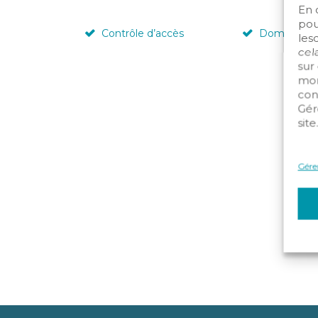
En 
pou
Contrôle d’accès
Domotique
les
cela
sur
mom
con
Gér
site
Gérer