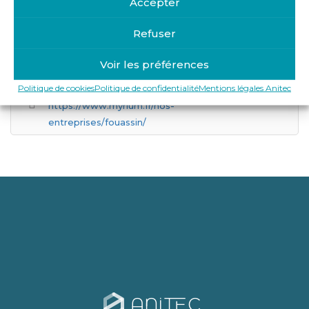
Accepter
Refuser
Get Directions
Voir les préférences
2 Rue Nicéphore Niépce, 91420 Morangis
Politique de cookies
Politique de confidentialité
Mentions légales Anitec
https://www.myrium.fr/nos-
entreprises/fouassin/