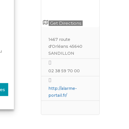
endie
Get Directions
1467 route
d'Orléans 45640
u
SANDILLON
02 38 59 70 00
http://alarme-
ces
portail.fr/