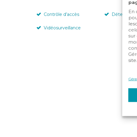
pag
En 
Contrôle d’accès
Détection i
pou
les
Vidéosurveillance
cela
sur
mom
con
Gér
site
Gérer