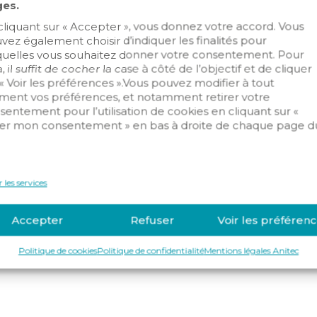
es.
cliquant sur « Accepter », vous donnez votre accord. Vous
ntrusion
Domotique/IOT
Sécurité inc
vez également choisir d’indiquer les finalités pour
quelles vous souhaitez donner votre consentement. Pour
, il suffit de cocher la case à côté de l’objectif et de cliquer
 « Voir les préférences ».Vous pouvez modifier à tout
ent vos préférences, et notamment retirer votre
sentement pour l’utilisation de cookies en cliquant sur «
er mon consentement » en bas à droite de chaque page d
.
 les services
Accepter
Refuser
Voir les préféren
Politique de cookies
Politique de confidentialité
Mentions légales Anitec