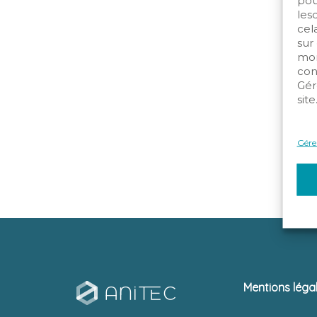
pou
les
cela
sur
mom
con
Gér
site
Gérer
Mentions léga