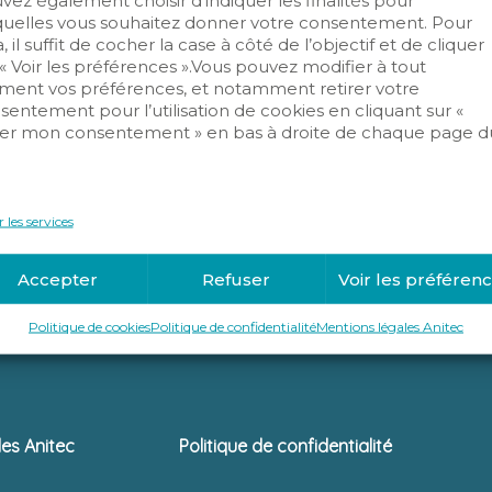
vez également choisir d’indiquer les finalités pour
quelles vous souhaitez donner votre consentement. Pour
, il suffit de cocher la case à côté de l’objectif et de cliquer
 « Voir les préférences ».Vous pouvez modifier à tout
ent vos préférences, et notamment retirer votre
sentement pour l’utilisation de cookies en cliquant sur «
er mon consentement » en bas à droite de chaque page d
.
 les services
Accepter
Refuser
Voir les préféren
Politique de cookies
Politique de confidentialité
Mentions légales Anitec
les Anitec
Politique de confidentialité