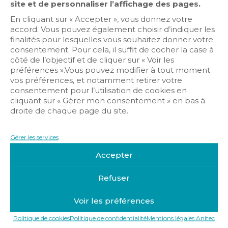
site et de personnaliser l’affichage des pages.
En cliquant sur « Accepter », vous donnez votre
Audiovisuel
accord. Vous pouvez également choisir d’indiquer les
finalités pour lesquelles vous souhaitez donner votre
consentement. Pour cela, il suffit de cocher la case à
côté de l’objectif et de cliquer sur « Voir les
préférences ».Vous pouvez modifier à tout moment
vos préférences, et notamment retirer votre
consentement pour l’utilisation de cookies en
cliquant sur « Gérer mon consentement » en bas à
droite de chaque page du site.
Get Directions
Gérer les services
141 Av. des Grésillons, 92230 Gennevilliers
Accepter
https://www.videlio.com/
Refuser
Voir les préférences
Politique de cookies
Politique de confidentialité
Mentions légales Anitec