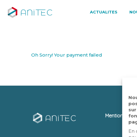
ACTUALITES
NO
Oh Sorry! Your payment failed
Nou
pos
sur
Mentions léga
fon
pag
En 