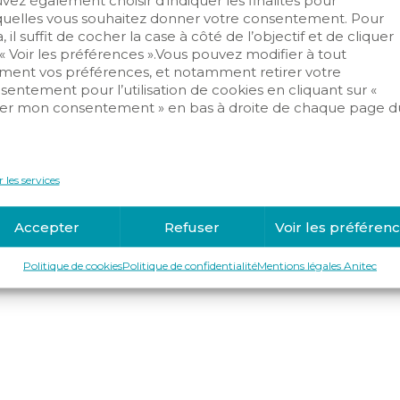
vez également choisir d’indiquer les finalités pour
Copyright © 2019-2025 Anitec
quelles vous souhaitez donner votre consentement. Pour
, il suffit de cocher la case à côté de l’objectif et de cliquer
 « Voir les préférences ».Vous pouvez modifier à tout
ent vos préférences, et notamment retirer votre
sentement pour l’utilisation de cookies en cliquant sur «
er mon consentement » en bas à droite de chaque page d
.
 les services
Accepter
Refuser
Voir les préféren
Politique de cookies
Politique de confidentialité
Mentions légales Anitec