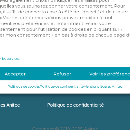
vez également choisir d’indiquer les finalités pour
quelles vous souhaitez donner votre consentement. Pour
, il suffit de cocher la case à côté de l’objectif et de cliquer
 « Voir les préférences ».Vous pouvez modifier à tout
ent vos préférences, et notamment retirer votre
sentement pour l’utilisation de cookies en cliquant sur «
er mon consentement » en bas à droite de chaque page d
.
 les services
Accepter
Refuser
Voir les préféren
Politique de cookies
Politique de confidentialité
Mentions légales Anitec
les Anitec
Politique de confidentialité
Copyright © 2019-2025 Anitec