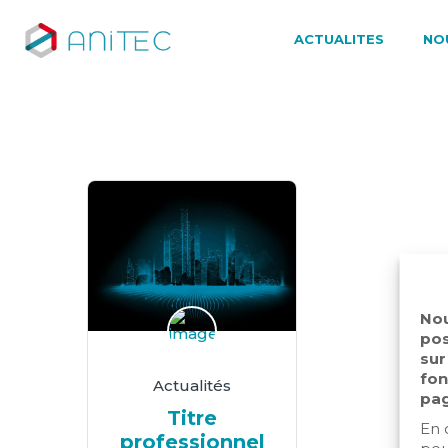
ACTUALITES
NO
Nou
pos
sur
fon
Actualités
pag
Titre
En 
professionnel