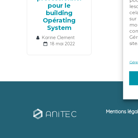
pou
pour le
les
building
cela
sur
Opérating
mom
System
con
Gér
Karine Clement
site
18 mai 2022
Gérer
Mentions léga