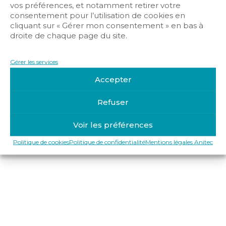
vos préférences, et notamment retirer votre
consentement pour l’utilisation de cookies en
cliquant sur « Gérer mon consentement » en bas à
droite de chaque page du site.
Mentions légales Anitec
Politique de confidentialité
Politique de cookies
Gérer les services
Copyright © 2019-2025 Anitec
Accepter
Refuser
Voir les préférences
Politique de cookies
Politique de confidentialité
Mentions légales Anitec