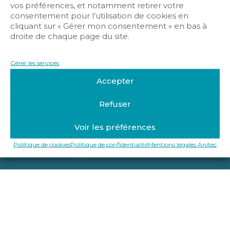
vos préférences, et notamment retirer votre
consentement pour l’utilisation de cookies en
cliquant sur « Gérer mon consentement » en bas à
droite de chaque page du site.
Gérer les services
Accepter
Refuser
Mentions légales Anitec
Politique de confidentialité
Voir les préférences
Politique de cookies
Politique de cookies
Politique de confidentialité
Mentions légales Anitec
Copyright © 2019-2025 Anitec