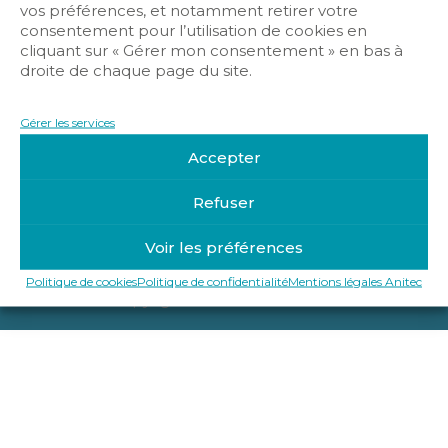
vos préférences, et notamment retirer votre
consentement pour l’utilisation de cookies en
cliquant sur « Gérer mon consentement » en bas à
droite de chaque page du site.
Gérer les services
Accepter
Refuser
Mentions légales Anitec
Politique de confidentialité
Voir les préférences
Politique de cookies
Politique de cookies
Politique de confidentialité
Mentions légales Anitec
Copyright © 2019-2025 Anitec