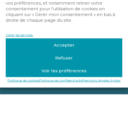
vos préférences, et notamment retirer votre
consentement pour l’utilisation de cookies en
cliquant sur « Gérer mon consentement » en bas à
droite de chaque page du site.
Gérer les services
Accepter
Refuser
Mentions légales Anitec
Politique de confidentialité
Voir les préférences
Politique de cookies
Politique de cookies
Politique de confidentialité
Mentions légales Anitec
Copyright © 2019-2025 Anitec