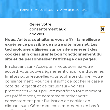
Actualités
Home
Arrêt de la 2G – 3G
Karine Clement
Aucun commentaire
Actualités
Gérer votre
23 février 2026
consentement aux
cookies
Nous, Anitec, souhaitons vous offrir la meilleure
expérience possible de notre site Internet. Les
technologies utilisées sur ce site génèrent des
cookies afin d’assurer le bon fonctionnement du
site et de personnaliser l’affichage des pages.
En cliquant sur « Accepter », vous donnez votre
Cliquez sur « J’accepte » pour activer
accord. Vous pouvez également choisir d’indiquer les
Twitter
finalités pour lesquelles vous souhaitez donner votre
Politique de cookies
Tweets by fr_anitec
consentement. Pour cela, il suffit de cocher la case à
côté de l’objectif et de cliquer sur « Voir les
J’accepte
préférences ».Vous pouvez modifier à tout moment
vos préférences, et notamment retirer votre
consentement pour l’utilisation de cookies en
cliquant sur « Gérer mon consentement » en bas à