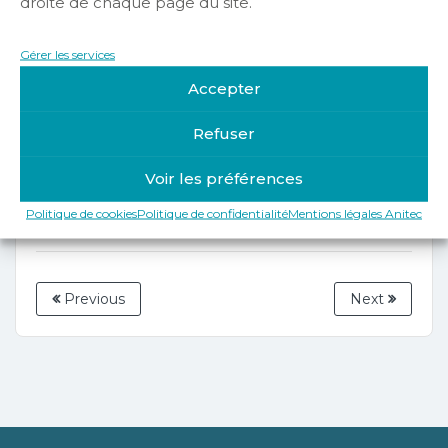
droite de chaque page du site.
Gérer les services
Accepter
Désolé, vous n’êtes pas autorisé à voir ce
contenu. Pour adhérer merci de nous
Refuser
contacter
Voir les préférences
Politique de cookies
Politique de confidentialité
Mentions légales Anitec
Previous
Next