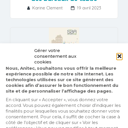
Karine Clement
19 avril 2023
Gérer votre
consentement aux
cookies
Nous, Anitec, souhaitons vous offrir la meilleure
expérience possible de notre site Internet. Les
technologies utilisées sur ce site génèrent des
cookies afin d’assurer le bon fonctionnement du
Actualités
site et de personnaliser l’affichage des pages.
La cybersécurisation des
En cliquant sur « Accepter », vous donnez votre
bâtiments tertiaires
accord. Vous pouvez également choisir d’indiquer les
finalités pour lesquelles vous souhaitez donner votre
Karine Clement
13 mars 2023
consentement. Pour cela, il suffit de cocher la case à
côté de l’objectif et de cliquer sur « Voir les
préférences ».Vous pouvez modifier à tout moment