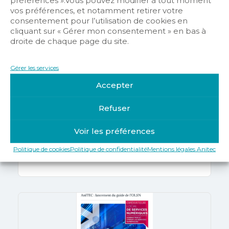
vos préférences, et notamment retirer votre
consentement pour l’utilisation de cookies en
cliquant sur « Gérer mon consentement » en bas à
droite de chaque page du site.
Gérer les services
Accepter
Actualités
Refuser
GIMSSI : CQP Installation et
maintenance de systèmes de
Voir les préférences
désenfumage naturel
Politique de cookies
Politique de confidentialité
Mentions légales Anitec
Karine Clement
2 février 2023