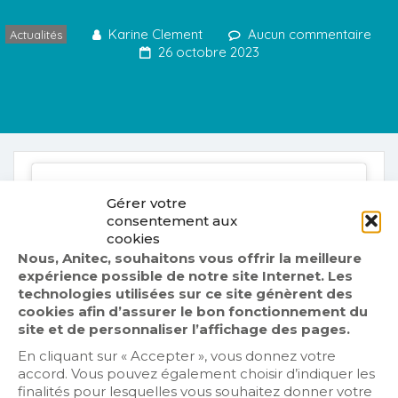
Karine Clement
Aucun commentaire
Actualités
26 octobre 2023
Gérer votre
consentement aux
cookies
Cliquez sur « J’accepte » pour activer
Nous, Anitec, souhaitons vous offrir la meilleure
Twitter
expérience possible de notre site Internet. Les
Politique de cookies
Tweets by fr_anitec
technologies utilisées sur ce site génèrent des
cookies afin d’assurer le bon fonctionnement du
J’accepte
site et de personnaliser l’affichage des pages.
En cliquant sur « Accepter », vous donnez votre
accord. Vous pouvez également choisir d’indiquer les
finalités pour lesquelles vous souhaitez donner votre