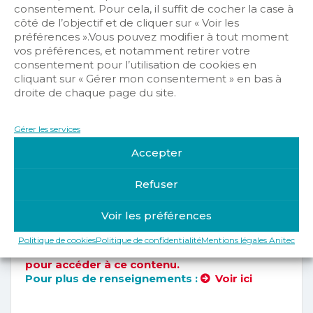
consentement. Pour cela, il suffit de cocher la case à
côté de l’objectif et de cliquer sur « Voir les
préférences ».Vous pouvez modifier à tout moment
vos préférences, et notamment retirer votre
consentement pour l’utilisation de cookies en
cliquant sur « Gérer mon consentement » en bas à
VOUS N’ÊTES
droite de chaque page du site.
PAS AUTORISÉ
Gérer les services
POUR AVOIR
Accepter
ACCÈS À CES
Refuser
INFORMATIONS.
Voir les préférences
Politique de cookies
Politique de confidentialité
Mentions légales Anitec
Veuillez vous identifier ou adhérer à Anitec
pour accéder à ce contenu.
Pour plus de renseignements :
Voir ici