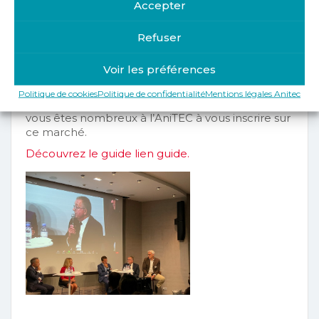
Accepter
Numérique & Domotique – des solutions pour le
bien-être des seniors ». Ce livret rappelle les 3
Refuser
bonnes raisons de passer à l’habitat connecté en
décrivant dans quatre rubriques les différentes
solutions qui peuvent être intégrées pour
Voir les préférences
améliorer le quotidien des personnes âgées.
Politique de cookies
Politique de confidentialité
Mentions légales Anitec
Le marché de la Silver Eco est en plein essor et
vous êtes nombreux à l’AniTEC à vous inscrire sur
ce marché.
Découvrez le guide lien guide.