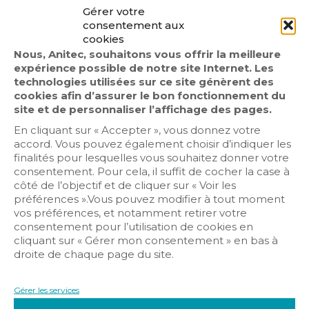
Gérer votre
consentement aux
cookies
Nous, Anitec, souhaitons vous offrir la meilleure
expérience possible de notre site Internet. Les
technologies utilisées sur ce site génèrent des
Colloque Silver
cookies afin d’assurer le bon fonctionnement du
site et de personnaliser l’affichage des pages.
Eco
En cliquant sur « Accepter », vous donnez votre
accord. Vous pouvez également choisir d’indiquer les
Retour sur la rencontre inédite entre les
finalités pour lesquelles vous souhaitez donner votre
acteurs du bâtiment et du médico-social qui
consentement. Pour cela, il suffit de cocher la case à
s’est déroulée lundi 13 septembre dernier.
côté de l’objectif et de cliquer sur « Voir les
préférences ».Vous pouvez modifier à tout moment
Ce colloque qui a rassemblé plus de 150
vos préférences, et notamment retirer votre
personnes, fut l’occasion pour Emmanuel Gravier,
consentement pour l’utilisation de cookies en
Président de la FFIE et Arnaud Brouquier co-
cliquant sur « Gérer mon consentement » en bas à
Président de l’AniTEC de rappeler toutes les
droite de chaque page du site.
potentialités de la profession des intégrateurs
pour intégrer les solutions des fabricants.
Gérer les services
Parallèlement à cette rencontre, la FFIE et
IGNES ont publié un guide « Habitat connecté :