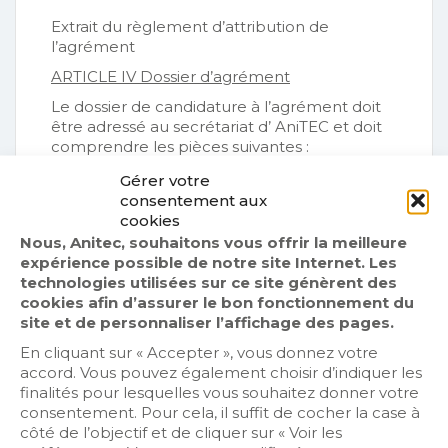
Extrait du règlement d’attribution de
l’agrément
ARTICLE IV Dossier d’agrément
Le dossier de candidature à l’agrément doit
être adressé au secrétariat d’ AniTEC et doit
comprendre les pièces suivantes :
Fiche de présentation de l’entreprise.
Gérer votre
consentement aux
Extrait Kbis et/ou inscription à la
cookies
Chambre des Métiers
Nous, Anitec, souhaitons vous offrir la meilleure
Documents justifiant que l’entreprise
expérience possible de notre site Internet. Les
technologies utilisées sur ce site génèrent des
est à jour du versement de ses
cookies afin d’assurer le bon fonctionnement du
cotisations
site et de personnaliser l’affichage des pages.
(Attestations de l’URSSAF, de moins de
En cliquant sur « Accepter », vous donnez votre
3 mois à la date de dépôt du dossier,
accord. Vous pouvez également choisir d’indiquer les
attestation sur l’honneur du paiement
finalités pour lesquelles vous souhaitez donner votre
consentement. Pour cela, il suffit de cocher la case à
des impôts et taxes.)
côté de l’objectif et de cliquer sur « Voir les
Déclaration sur l’honneur que