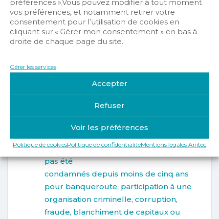
préférences ».Vous pouvez modifier à tout moment
l’entreprise n’est pas en état de
vos préférences, et notamment retirer votre
liquidation judiciaire
consentement pour l’utilisation de cookies en
cliquant sur « Gérer mon consentement » en bas à
ou de cessation d’activité, et qu’elle
droite de chaque page du site.
n’appartient pas à une société dont le
siège social
Gérer les services
est situé dans un pays avec lequel tout
Accepter
commerce est interdit,
Déclaration sur l’honneur que ses
Refuser
dirigeants de droit ou de fait n’ont pas
fait l’objet
Voir les préférences
d’une interdiction de gérer ou d’une
Politique de cookies
Politique de confidentialité
Mentions légales Anitec
décision de faillite personnelle et n’ont
pas été
condamnés depuis moins de cinq ans
pour banqueroute, participation à une
organisation criminelle, corruption,
fraude, blanchiment de capitaux ou