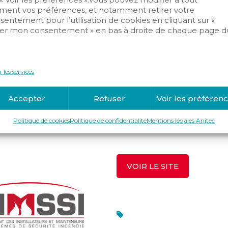
SSI
ent vos préférences, et notamment retirer votre
sentement pour l’utilisation de cookies en cliquant sur «
er mon consentement » en bas à droite de chaque page d
.
ent des Installateurs et Mainteneurs en Systèmes de S
ésident, Alain BONNOT qui succède à Manuel CANDEIAS
 les services
T est gérant de l’entreprise Groupe Fumentic qui a été cr
st un groupement de professionnels de l’incendie, membre
Accepter
Refuser
Voir les préféren
ission de représenter les entreprises de ce secteur d’activ
Politique de cookies
Politique de confidentialité
Mentions légales Anitec
VOIR LE SITE