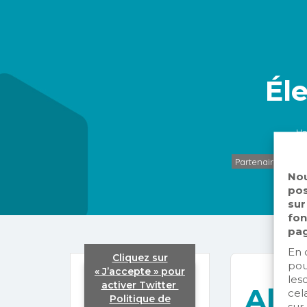
Él
H
Partenaires_E-F
Nou
pos
sur
fon
pag
En 
Cliquez sur
pou
« J’accepte » pour
les
activer Twitter
Ala
cela
Politique de
Tweets by fr_anitec
sur