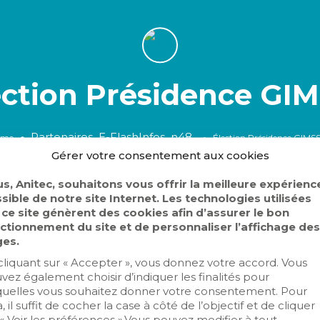
ection Présidence GIM
Partenaires_E-FlashInfos_n48
ome
Élection Présidence GIMSS
Gérer votre consentement aux cookies
Karine Clement
Aucun commentaire
lashInfos_n48
s, Anitec, souhaitons vous offrir la meilleure expérienc
sible de notre site Internet. Les technologies utilisées
 ce site génèrent des cookies afin d’assurer le bon
ctionnement du site et de personnaliser l’affichage des
es.
cliquant sur « Accepter », vous donnez votre accord. Vous
vez également choisir d’indiquer les finalités pour
quelles vous souhaitez donner votre consentement. Pour
in BONNOT, élu prési
, il suffit de cocher la case à côté de l’objectif et de cliquer
 « Voir les préférences ».Vous pouvez modifier à tout