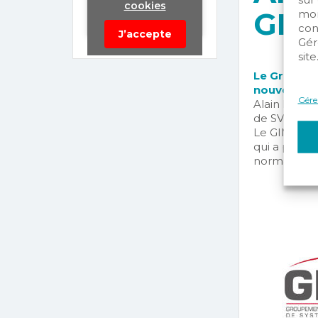
cookies
GIM
mom
con
J’accepte
Gér
site
Le Groupem
nouveau pr
Gérer
Alain BONNO
de SVDI.
Le GIMSSI e
qui a pour m
normatives.