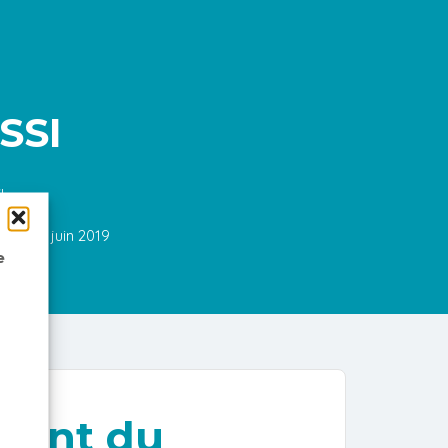
SSI
I
24 juin 2019
e
dent du