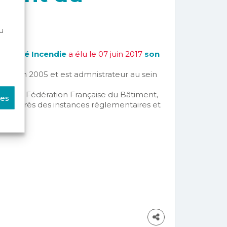
u
écurité Incendie
a élu le 07 juin 2017
son
.
éée en 2005 et est admnistrateur au sein
 de la Fédération Française du Bâtiment,
ces
ité auprès des instances réglementaires et