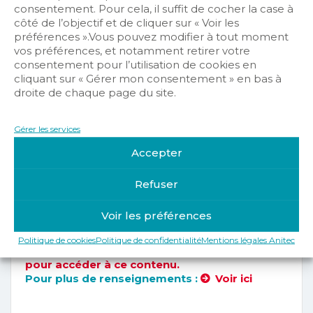
consentement. Pour cela, il suffit de cocher la case à
côté de l’objectif et de cliquer sur « Voir les
préférences ».Vous pouvez modifier à tout moment
vos préférences, et notamment retirer votre
consentement pour l’utilisation de cookies en
cliquant sur « Gérer mon consentement » en bas à
VOUS N’ÊTES
droite de chaque page du site.
PAS AUTORISÉ
Gérer les services
POUR AVOIR
Accepter
ACCÈS À CES
Refuser
INFORMATIONS.
Voir les préférences
Politique de cookies
Politique de confidentialité
Mentions légales Anitec
Veuillez vous identifier ou adhérer à Anitec
pour accéder à ce contenu.
Pour plus de renseignements :
Voir ici