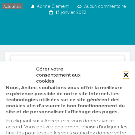
Karine Clement
Aucun commentaire
Actualités
13 janvier 2022
Gérer votre
consentement aux
cookies
Cliquez sur « J’accepte » pour activer
Nous, Anitec, souhaitons vous offrir la meilleure
Twitter
expérience possible de notre site Internet. Les
Politique de cookies
Tweets by fr_anitec
technologies utilisées sur ce site génèrent des
cookies afin d’assurer le bon fonctionnement du
J’accepte
site et de personnaliser l’affichage des pages.
En cliquant sur « Accepter », vous donnez votre
accord. Vous pouvez également choisir d’indiquer les
finalités pour lesquelles vous souhaitez donner votre