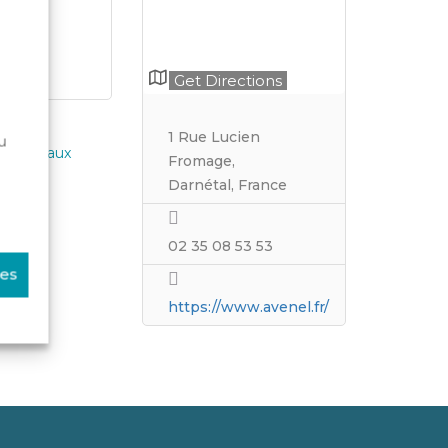
Get Directions
1 Rue Lucien
u
re Réseaux
Fromage,
Darnétal, France
02 35 08 53 53
ces
https://www.avenel.fr/