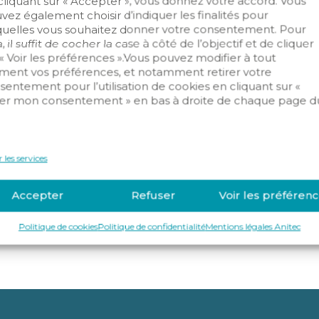
cliquant sur « Accepter », vous donnez votre accord. Vous
vez également choisir d’indiquer les finalités pour
quelles vous souhaitez donner votre consentement. Pour
, il suffit de cocher la case à côté de l’objectif et de cliquer
 « Voir les préférences ».Vous pouvez modifier à tout
ent vos préférences, et notamment retirer votre
sentement pour l’utilisation de cookies en cliquant sur «
er mon consentement » en bas à droite de chaque page d
ntrusion
Domotique/IOT
Infrastructu
.
llance
 les services
Accepter
Refuser
Voir les préféren
Politique de cookies
Politique de confidentialité
Mentions légales Anitec