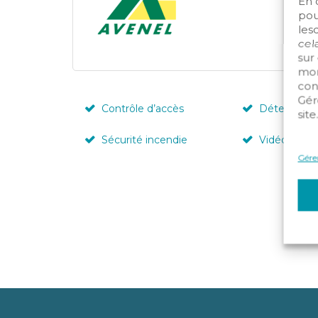
En 
pou
les
cela
sur
mom
con
Gér
Contrôle d’accès
Détection i
site
Sécurité incendie
Vidéosurvei
Gérer