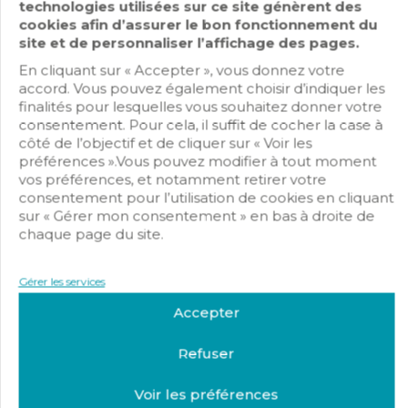
technologies utilisées sur ce site génèrent des
ARTELEC
cookies afin d’assurer le bon fonctionnement du
site et de personnaliser l’affichage des pages.
Intégrateurs / Installateurs / Mainteneurs
En cliquant sur « Accepter », vous donnez votre
accord. Vous pouvez également choisir d’indiquer les
11, Rue de la Mare aux Chevaux – 27930 Angerville la Campagne
finalités pour lesquelles vous souhaitez donner votre
consentement. Pour cela, il suffit de cocher la case à
Day Off
côté de l’objectif et de cliquer sur « Voir les
préférences ».Vous pouvez modifier à tout moment
vos préférences, et notamment retirer votre
consentement pour l’utilisation de cookies en cliquant
sur « Gérer mon consentement » en bas à droite de
chaque page du site.
Gérer les services
Accepter
Refuser
AUBELEC
Voir les préférences