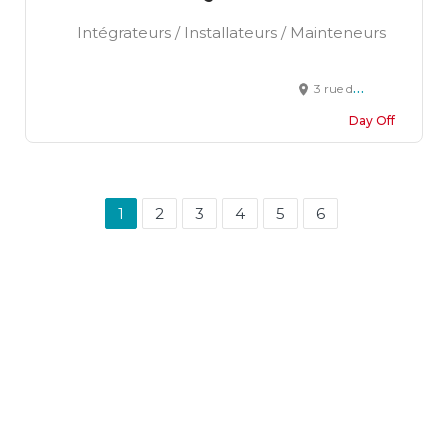
Intégrateurs / Installateurs / Mainteneurs
3 rue de la Chapelle 57580 Baudrecourt
Day Off
1
2
3
4
5
6