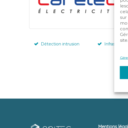
pou
les
cela
sur
mom
con
Gér
site
Détection intrusion
Infrastruct
Gérer
Mentions léga