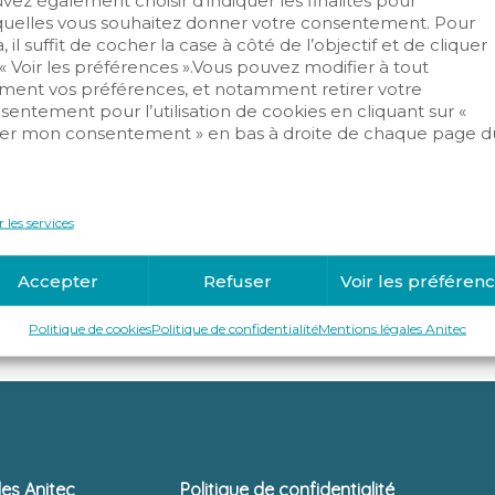
vez également choisir d’indiquer les finalités pour
quelles vous souhaitez donner votre consentement. Pour
, il suffit de cocher la case à côté de l’objectif et de cliquer
 « Voir les préférences ».Vous pouvez modifier à tout
ent vos préférences, et notamment retirer votre
sentement pour l’utilisation de cookies en cliquant sur «
er mon consentement » en bas à droite de chaque page d
.
ure Réseaux
Sécurité incendie
Vidéosurveil
 les services
Accepter
Refuser
Voir les préféren
Politique de cookies
Politique de confidentialité
Mentions légales Anitec
les Anitec
Politique de confidentialité