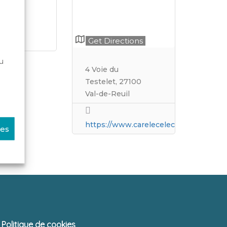
Get Directions
u
4 Voie du
lance
Testelet, 27100
Val-de-Reuil
https://www.carelecelectricite.fr/
ces
Politique de cookies