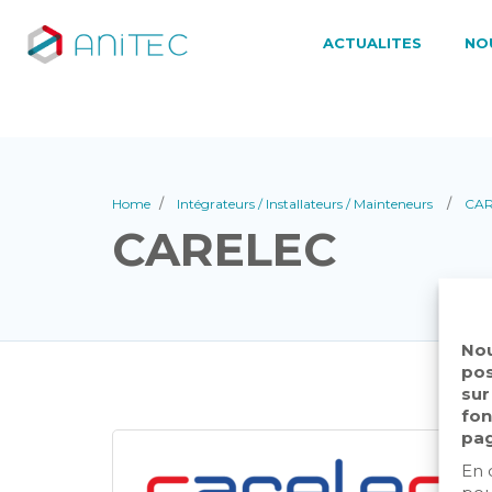
ACTUALITES
NO
Home
Intégrateurs / Installateurs / Mainteneurs
CA
CARELEC
Nou
pos
sur
fon
pag
En 