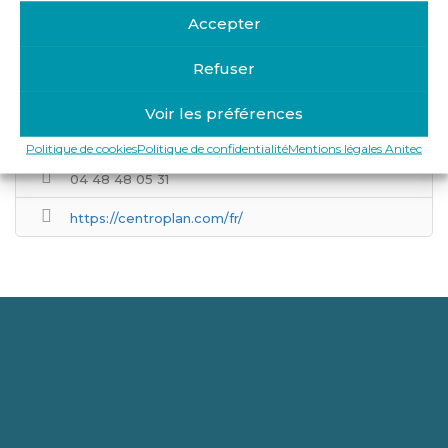
Accepter
Refuser
Get Directions
Voir les préférences
Parc EUROGAL - 119 route d'Heyrieux 69800
SAINT-PRIEST
Politique de cookies
Politique de confidentialité
Mentions légales Anitec
04 48 48 05 31
https://centroplan.com/fr/