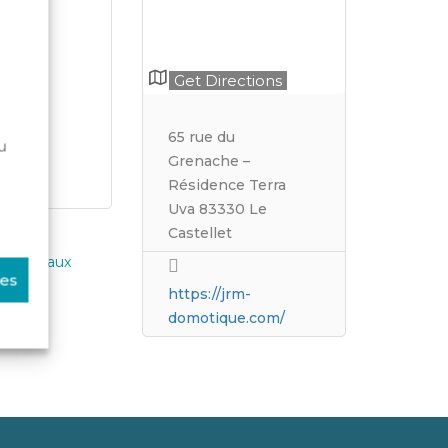
Get Directions
65 rue du
u
Grenache –
Résidence Terra
Uva 83330 Le
Castellet
re Réseaux
ces
https://jrm-
domotique.com/