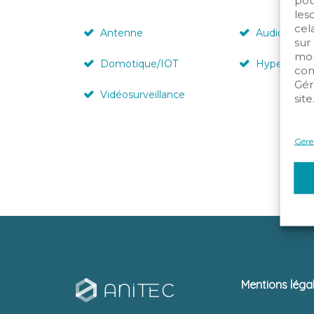
pou
les
cela
Antenne
Audiovisuel
sur
mom
Domotique/IOT
Hypervision
con
Gér
Vidéosurveillance
site
Gérer
Mentions léga