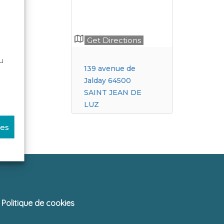
trusion
Get Directions
endie
u
139 avenue de
Jalday 64500
SAINT JEAN DE
LUZ
ces
Politique de cookies