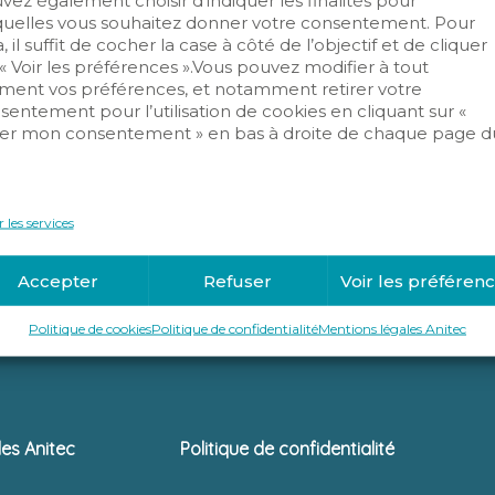
vez également choisir d’indiquer les finalités pour
quelles vous souhaitez donner votre consentement. Pour
, il suffit de cocher la case à côté de l’objectif et de cliquer
Contrôle d’accès
Détection in
 « Voir les préférences ».Vous pouvez modifier à tout
ent vos préférences, et notamment retirer votre
Infrastructure Réseaux
Sécurité inc
sentement pour l’utilisation de cookies en cliquant sur «
er mon consentement » en bas à droite de chaque page d
.
 les services
Accepter
Refuser
Voir les préféren
Politique de cookies
Politique de confidentialité
Mentions légales Anitec
les Anitec
Politique de confidentialité