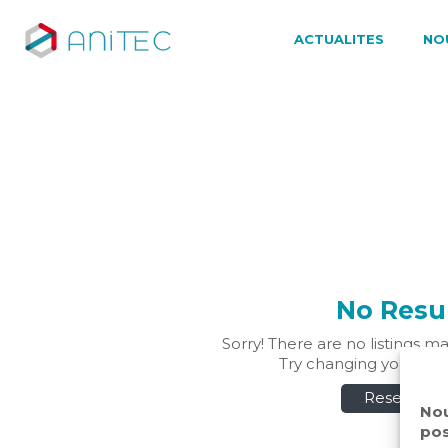
ACTUALITES
NO
No Resu
Sorry! There are no listings m
Try changing your searc
Reset Filte
Nou
pos