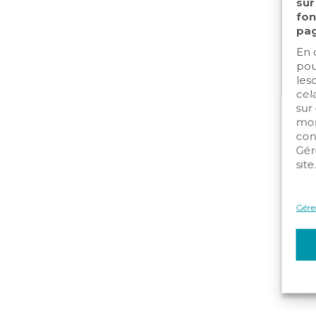
sur
fon
pag
En 
pou
les
cela
sur
mom
con
Gér
site
Gérer