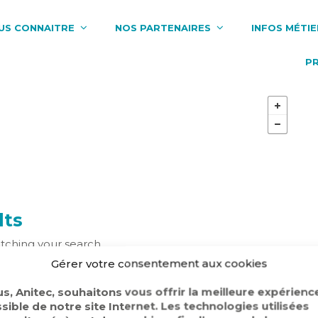
US CONNAITRE
NOS PARTENAIRES
INFOS MÉTIE
P
lts
atching your search.
h filters or
Gérer votre consentement aux cookies
r
s, Anitec, souhaitons vous offrir la meilleure expérienc
sible de notre site Internet. Les technologies utilisées