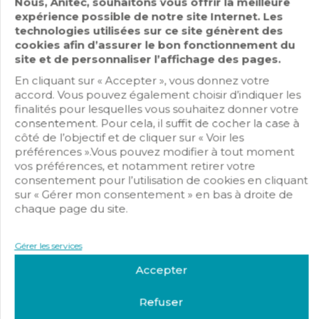
Nous, Anitec, souhaitons vous offrir la meilleure
expérience possible de notre site Internet. Les
technologies utilisées sur ce site génèrent des
cookies afin d’assurer le bon fonctionnement du
site et de personnaliser l’affichage des pages.
En cliquant sur « Accepter », vous donnez votre
accord. Vous pouvez également choisir d’indiquer les
MENAGE ELECTRICITE
finalités pour lesquelles vous souhaitez donner votre
consentement. Pour cela, il suffit de cocher la case à
Intégrateurs / Installateurs / Mainteneurs
côté de l’objectif et de cliquer sur « Voir les
préférences ».Vous pouvez modifier à tout moment
vos préférences, et notamment retirer votre
58 Rue André Boulle, 41000 Blois
consentement pour l’utilisation de cookies en cliquant
sur « Gérer mon consentement » en bas à droite de
Day Off
chaque page du site.
Gérer les services
Accepter
Refuser