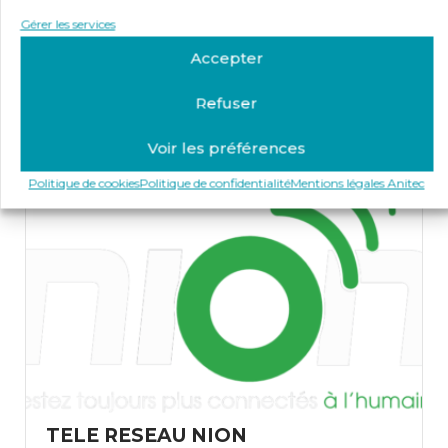
Intégrateurs / Installateurs / Mainteneurs
Gérer les services
Accepter
1 Chemin de la Chabolais B.P. 3104 49017 ANGERS
Refuser
Day Off
Voir les préférences
Politique de cookies
Politique de confidentialité
Mentions légales Anitec
TELE RESEAU NION