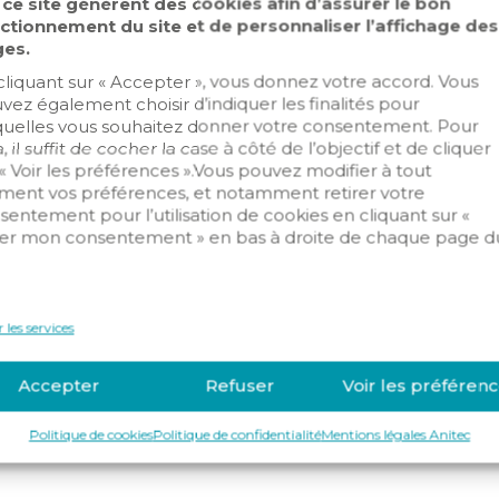
 ce site génèrent des cookies afin d’assurer le bon
ctionnement du site et de personnaliser l’affichage des
es.
ce
cliquant sur « Accepter », vous donnez votre accord. Vous
vez également choisir d’indiquer les finalités pour
llateurs / Mainteneurs
quelles vous souhaitez donner votre consentement. Pour
, il suffit de cocher la case à côté de l’objectif et de cliquer
 20127 59536 Wavrin
Day Off
 « Voir les préférences ».Vous pouvez modifier à tout
ent vos préférences, et notamment retirer votre
sentement pour l’utilisation de cookies en cliquant sur «
er mon consentement » en bas à droite de chaque page d
.
llateurs / Mainteneurs
 les services
59590 Raismes
Day Off
Accepter
Refuser
Voir les préféren
Politique de cookies
Politique de confidentialité
Mentions légales Anitec