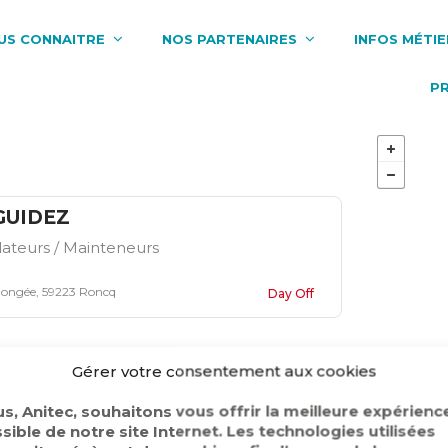
US CONNAITRE
NOS PARTENAIRES
INFOS MÉTIE
P
GUIDEZ
llateurs / Mainteneurs
olongée, 59223 Roncq
Day Off
Gérer votre consentement aux cookies
llateurs / Mainteneurs
s, Anitec, souhaitons vous offrir la meilleure expérienc
sible de notre site Internet. Les technologies utilisées
l, 59330 Hautmont
Day Off