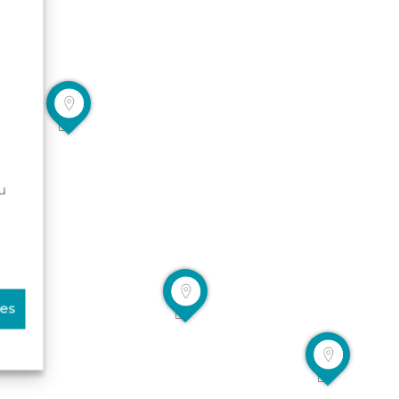
u
ces