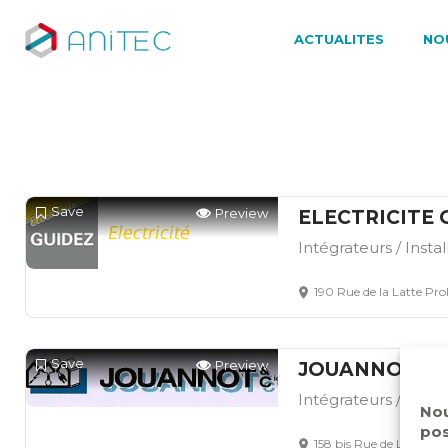
ACTUALITES
NO
Save
Preview
ELECTRICITE 
Intégrateurs / Insta
190 Rue de la Latte Pr
Save
Preview
JOUANNOT
Intégrateurs / Insta
Nou
pos
158 bis Rue de Louvroi