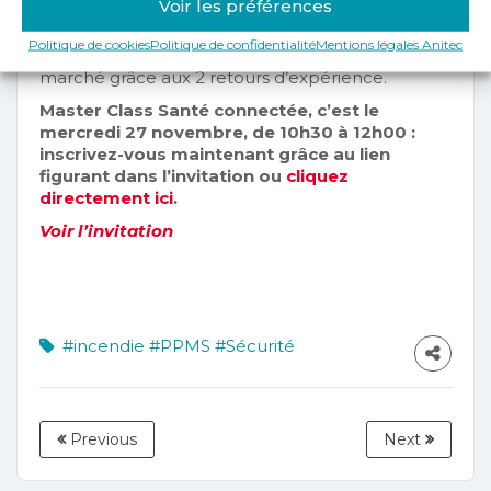
Voir les préférences
premier bilan de MaPrimeAdapt’, valoriser votre
offre de services auprès des clients particuliers et
Politique de cookies
Politique de confidentialité
Mentions légales Anitec
des gestionnaires d’EHPAD et comprendre ce
marché grâce aux 2 retours d’expérience.
Master Class Santé connectée, c’est le
mercredi 27 novembre, de 10h30 à 12h00 :
inscrivez-vous maintenant grâce au lien
figurant dans l’invitation ou
cliquez
directement ici
.
Voir l’invitation
#incendie
#PPMS
#Sécurité
Previous
Next