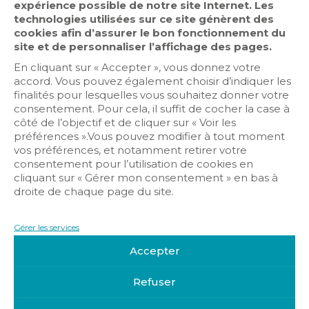
expérience possible de notre site Internet. Les
technologies utilisées sur ce site génèrent des
cookies afin d’assurer le bon fonctionnement du
site et de personnaliser l’affichage des pages.
En cliquant sur « Accepter », vous donnez votre
accord. Vous pouvez également choisir d’indiquer les
Master Class sur
finalités pour lesquelles vous souhaitez donner votre
consentement. Pour cela, il suffit de cocher la case à
la santé
côté de l’objectif et de cliquer sur « Voir les
préférences ».Vous pouvez modifier à tout moment
connectée
vos préférences, et notamment retirer votre
consentement pour l’utilisation de cookies en
cliquant sur « Gérer mon consentement » en bas à
Inscriptions ouvertes pour le 27 novembre…
droite de chaque page du site.
Ne passez pas à côté d’un marché en pleine
croissance ! La FFIE organise une nouvelle
Gérer les services
Master Class sur le thème de la santé connectée.
Ce marché en plein essor va s’amplifier au cours
Accepter
des prochaines années, avec le vieillissement de
la population. Cet évènement vous permettra de
Refuser
faire le point sur les solutions électriques et
numériques à proposer aux clients, découvrir le