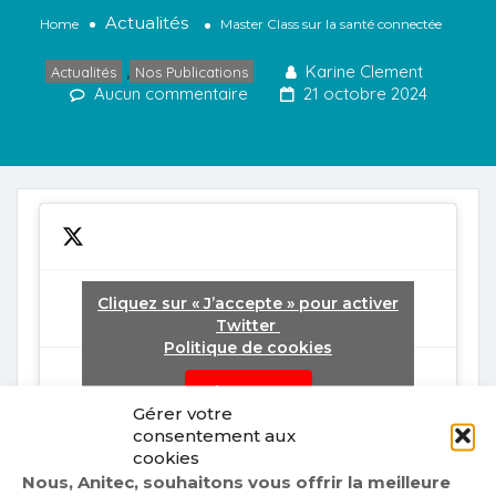
Actualités
Home
Master Class sur la santé connectée
Karine Clement
Actualités
,
Nos Publications
Aucun commentaire
21 octobre 2024
Cliquez sur « J’accepte » pour activer
Twitter
Politique de cookies
Tweets by fr_anitec
J’accepte
Gérer votre
consentement aux
cookies
Nous, Anitec, souhaitons vous offrir la meilleure