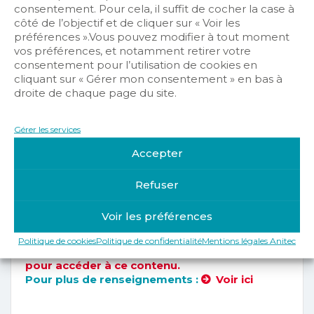
consentement. Pour cela, il suffit de cocher la case à
côté de l’objectif et de cliquer sur « Voir les
préférences ».Vous pouvez modifier à tout moment
vos préférences, et notamment retirer votre
consentement pour l’utilisation de cookies en
cliquant sur « Gérer mon consentement » en bas à
VOUS N’ÊTES
droite de chaque page du site.
PAS AUTORISÉ
Gérer les services
POUR AVOIR
Accepter
ACCÈS À CES
Refuser
INFORMATIONS.
Voir les préférences
Politique de cookies
Politique de confidentialité
Mentions légales Anitec
Veuillez vous identifier ou adhérer à Anitec
pour accéder à ce contenu.
Pour plus de renseignements :
Voir ici