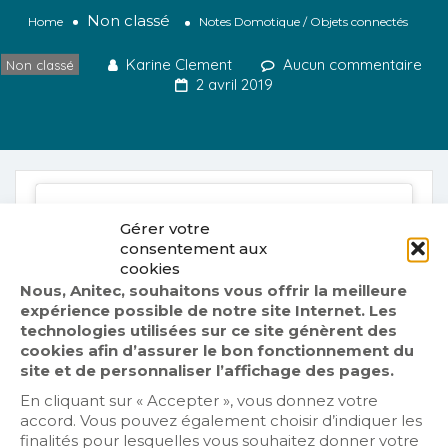
Non classé
Home
Notes Domotique / Objets connectés
Karine Clement
Aucun commentaire
Non classé
2 avril 2019
Gérer votre
consentement aux
cookies
Cliquez sur « J’accepte » pour activer
Nous, Anitec, souhaitons vous offrir la meilleure
Twitter
expérience possible de notre site Internet. Les
Politique de cookies
Tweets by fr_anitec
technologies utilisées sur ce site génèrent des
cookies afin d’assurer le bon fonctionnement du
J’accepte
site et de personnaliser l’affichage des pages.
En cliquant sur « Accepter », vous donnez votre
accord. Vous pouvez également choisir d’indiquer les
finalités pour lesquelles vous souhaitez donner votre