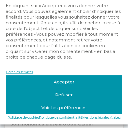
En cliquant sur « Accepter », vous donnez votre
accord. Vous pouvez également choisir d’indiquer les
finalités pour lesquelles vous souhaitez donner votre
consentement. Pour cela, il suffit de cocher la case à
côté de l’objectif et de cliquer sur « Voir les
préférences ».Vous pouvez modifier à tout moment
Nouvelle aide à
vos préférences, et notamment retirer votre
consentement pour l’utilisation de cookies en
l’embauche pour
cliquant sur « Gérer mon consentement » en bas à
droite de chaque page du site.
un contrat
Gérer les services
d’apprentissage
Accepter
Pour toute embauche d’un moins de 30 ans…
Refuser
er
À partir du 1
janvier 2023, l’aide à l’embauche
d’un jeune de moins de 30 ans est remplacée
Voir les préférences
pendant 1 an par une nouvelle aide. Elle
concerne toutes les entreprises.
Politique de cookies
Politique de confidentialité
Mentions légales Anitec
Son montant s’élève à 6 000 € pour