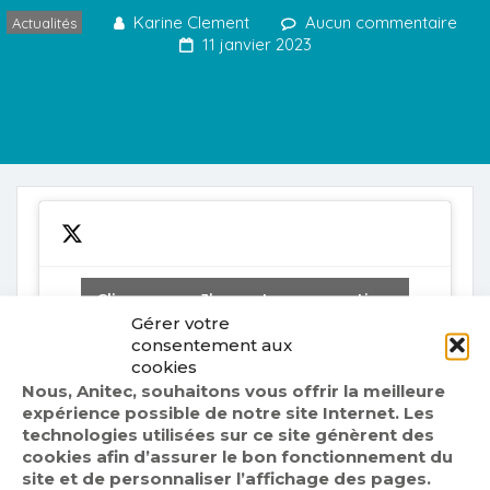
Karine Clement
Aucun commentaire
Actualités
11 janvier 2023
Cliquez sur « J’accepte » pour activer
Twitter
Gérer votre
Politique de cookies
consentement aux
Tweets by fr_anitec
cookies
J’accepte
Nous, Anitec, souhaitons vous offrir la meilleure
expérience possible de notre site Internet. Les
technologies utilisées sur ce site génèrent des
cookies afin d’assurer le bon fonctionnement du
site et de personnaliser l’affichage des pages.