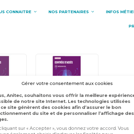
US CONNAITRE
NOS PARTENAIRES
INFOS MÉTIE
P
Gérer votre consentement aux cookies
s, Anitec, souhaitons vous offrir la meilleure expérienc
sible de notre site Internet. Les technologies utilisées
 ce site génèrent des cookies afin d’assurer le bon
ctionnement du site et de personnaliser l’affichage des
s
,
Nos
Actualités
,
Nos
es.
ions
Publications
cliquant sur « Accepter », vous donnez votre accord. Vous
e
Série