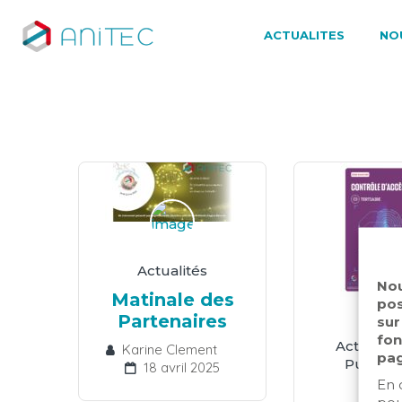
ACTUALITES
NO
Actualités
Nou
Matinale des
pos
Partenaires
sur
fon
Actualité
Karine Clement
pag
Publicat
18 avril 2025
En 
Séri