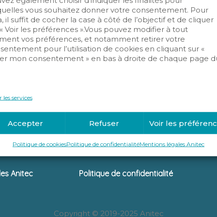
vez également choisir d’indiquer les finalités pour
és –
Marchés –
quelles vous souhaitez donner votre consentement. Pour
ôle
Contrôle
, il suffit de cocher la case à côté de l’objectif et de cliquer
ès –
d’accès –
 « Voir les préférences ».Vous pouvez modifier à tout
ent vos préférences, et notamment retirer votre
ire
Résidentiel
sentement pour l’utilisation de cookies en cliquant sur «
ement
Karine Clement
er mon consentement » en bas à droite de chaque page d
bre 2024
13 novembre 2024
.
 les services
Accepter
Refuser
Voir les préféren
Politique de cookies
Politique de confidentialité
Mentions légales Anitec
les Anitec
Politique de confidentialité
Copyright © 2019-2025 Anitec