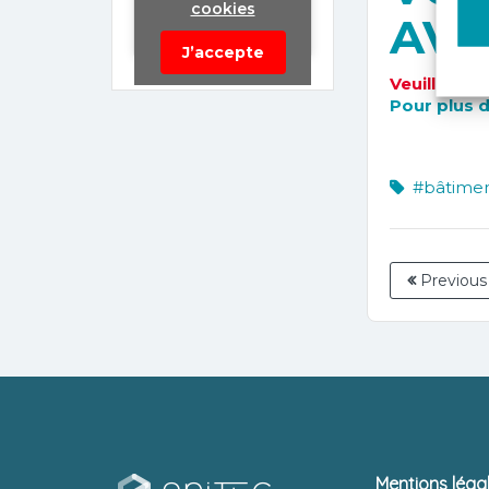
cookies
AVO
J’accepte
Veuillez vo
Pour plus 
#bâtime
Previous
Mentions léga