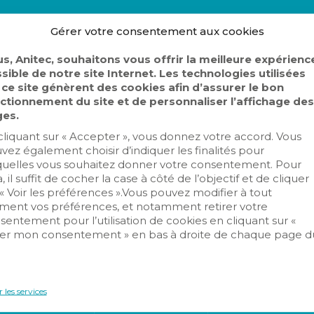
Gérer votre consentement aux cookies
s, Anitec, souhaitons vous offrir la meilleure expérienc
sible de notre site Internet. Les technologies utilisées
atinale des Partenair
 ce site génèrent des cookies afin d’assurer le bon
ctionnement du site et de personnaliser l’affichage des
es.
Actualités
cliquant sur « Accepter », vous donnez votre accord. Vous
Home
Matinale des Partenaires
vez également choisir d’indiquer les finalités pour
quelles vous souhaitez donner votre consentement. Pour
Karine Clement
Aucun commentaire
18 av
tés
, il suffit de cocher la case à côté de l’objectif et de cliquer
 « Voir les préférences ».Vous pouvez modifier à tout
ent vos préférences, et notamment retirer votre
sentement pour l’utilisation de cookies en cliquant sur «
er mon consentement » en bas à droite de chaque page d
.
 les services
S N’ÊTES PAS AUTO