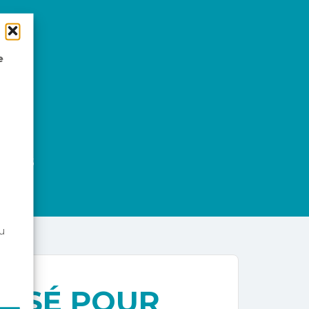
e
es
ril 2025
u
RISÉ POUR