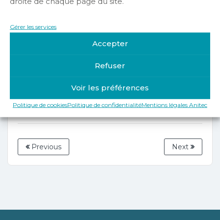
droite de chaque page du site.
Gérer les services
Accepter
Désolé, vous n’êtes pas autorisé à voir ce
contenu. Pour adhérer merci de nous
Refuser
contacter
Voir les préférences
Politique de cookies
Politique de confidentialité
Mentions légales Anitec
Previous
Next