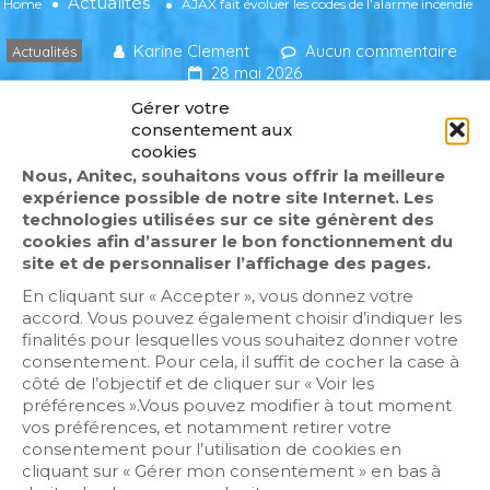
Actualités
Home
AJAX fait évoluer les codes de l’alarme incendie
Karine Clement
Aucun commentaire
Actualités
28 mai 2026
Gérer votre
consentement aux
cookies
Nous, Anitec, souhaitons vous offrir la meilleure
expérience possible de notre site Internet. Les
technologies utilisées sur ce site génèrent des
cookies afin d’assurer le bon fonctionnement du
site et de personnaliser l’affichage des pages.
En cliquant sur « Accepter », vous donnez votre
Cliquez sur « J’accepte » pour activer
accord. Vous pouvez également choisir d’indiquer les
Twitter
finalités pour lesquelles vous souhaitez donner votre
Politique de cookies
Tweets by fr_anitec
consentement. Pour cela, il suffit de cocher la case à
côté de l’objectif et de cliquer sur « Voir les
J’accepte
préférences ».Vous pouvez modifier à tout moment
vos préférences, et notamment retirer votre
consentement pour l’utilisation de cookies en
cliquant sur « Gérer mon consentement » en bas à