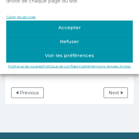
droite de chaque page du site.
Gérer les services
Accepter
Désolé, vous n’êtes pas autorisé à voir ce
contenu. Pour adhérer merci de nous
Refuser
contacter
Voir les préférences
Politique de cookies
Politique de confidentialité
Mentions légales Anitec
Previous
Next