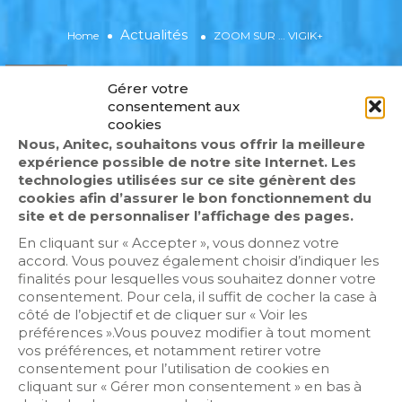
Actualités
Home
ZOOM SUR … VIGIK+
Karine Clement
Aucun commentaire
Actualités
Gérer votre
28 mai 2026
consentement aux
cookies
Nous, Anitec, souhaitons vous offrir la meilleure
expérience possible de notre site Internet. Les
technologies utilisées sur ce site génèrent des
cookies afin d’assurer le bon fonctionnement du
site et de personnaliser l’affichage des pages.
En cliquant sur « Accepter », vous donnez votre
Cliquez sur « J’accepte » pour activer
accord. Vous pouvez également choisir d’indiquer les
Twitter
finalités pour lesquelles vous souhaitez donner votre
Politique de cookies
Tweets by fr_anitec
consentement. Pour cela, il suffit de cocher la case à
côté de l’objectif et de cliquer sur « Voir les
J’accepte
préférences ».Vous pouvez modifier à tout moment
vos préférences, et notamment retirer votre
consentement pour l’utilisation de cookies en
cliquant sur « Gérer mon consentement » en bas à