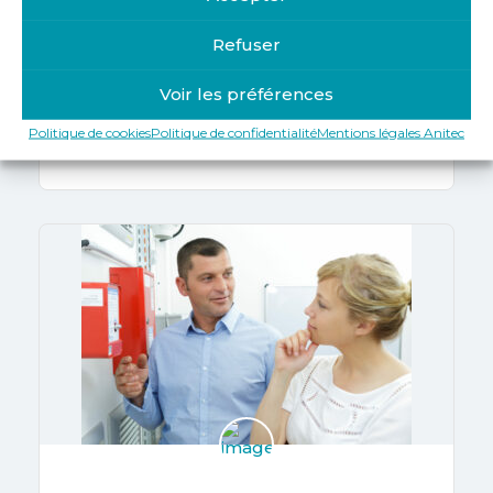
Refuser
AFORP
Systèmes de sécurité incendie –
Voir les préférences
Installation
Politique de cookies
Politique de confidentialité
Mentions légales Anitec
Karine Clement