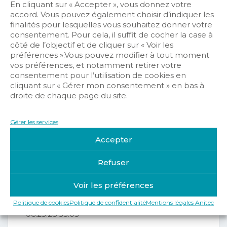
En cliquant sur « Accepter », vous donnez votre
accord. Vous pouvez également choisir d’indiquer les
finalités pour lesquelles vous souhaitez donner votre
consentement. Pour cela, il suffit de cocher la case à
côté de l’objectif et de cliquer sur « Voir les
Remise tarifaire sur catalogue pour les
préférences ».Vous pouvez modifier à tout moment
adhérents
vos préférences, et notamment retirer votre
consentement pour l’utilisation de cookies en
cliquant sur « Gérer mon consentement » en bas à
Objectifs de la formation
droite de chaque page du site.
Être capable de maintenir le
système de sécurité incendie d’un
Gérer les services
bâtiment
Accepter
Respecter les normes et la
réglementation en vigueur.
Refuser
Interlocuteur
Voir les préférences
Mme Laetitia PARISET
Politique de cookies
Politique de confidentialité
Mentions légales Anitec
Conseillère Emploi Formation
06.23.28.55.03