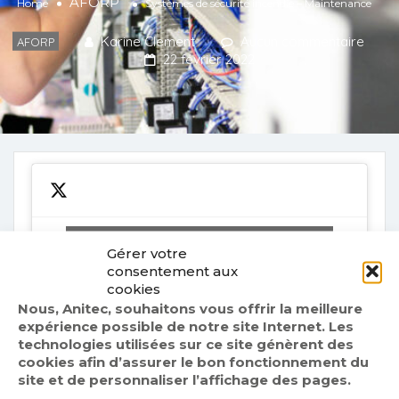
AFORP
Home
Systèmes de sécurité incendie – Maintenance
Karine Clement
Aucun commentaire
AFORP
22 février 2022
Cliquez sur « J’accepte » pour activer
Gérer votre
Twitter
consentement aux
Politique de cookies
Tweets by fr_anitec
cookies
Nous, Anitec, souhaitons vous offrir la meilleure
J’accepte
expérience possible de notre site Internet. Les
technologies utilisées sur ce site génèrent des
cookies afin d’assurer le bon fonctionnement du
site et de personnaliser l’affichage des pages.